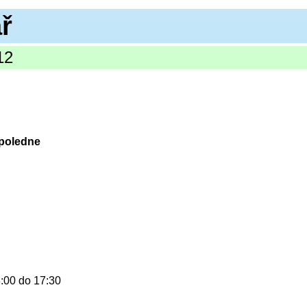
ř
12
dpoledne
:00 do 17:30