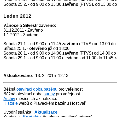
Sobota 25.2. - od 9:00 do 13:30
zavřeno
(FTVS), od 13:30 do
Leden 2012
Vánoce a Silvestr zavřeno:
31.12.2011 - Zavřeno
1.1.2012 - Zavřeno
Sobota 21.1. - od 9:00 do 11:45
zavřeno
(FTVS) od 13:00 do 
Středa 25.1. -
otevřeno
již od 18:00
Sobota 28.1. - od 9:00 do 14:00
zavřeno
(FTVS) od 14:00 do 
Sobota 29.1. - od 9:00 do 11:00 otevřeno, od 11:00 do 11:45
z
Aktualizováno:
13. 2. 2015 12:13
Běžná
otevírací doba bazénu
pro veřejnost.
Běžná otevírací doba
sauny
pro veřejnost.
Archiv
měsíčních aktualizací.
Historie
webů o Plaveckém bazénu Hostivař.
Úvodní stránka:
Aktualizace
Kontakty:
Kontakty
(telefony, emailové adresy)